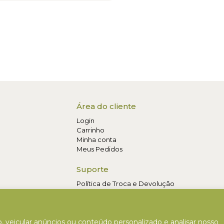
Área do cliente
Login
Carrinho
Minha conta
Meus Pedidos
Suporte
Política de Troca e Devolução
Contato
 veicular anúncios ou conteúdo personalizado e analisar nosso