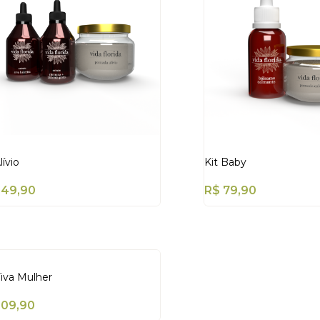
lívio
Kit Baby
149,90
R$
79,90
Viva Mulher
109,90