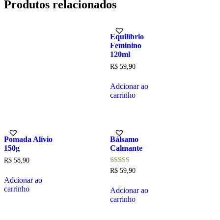
Produtos relacionados
Equilíbrio
Feminino
120ml
R$
59,90
Adcionar ao
carrinho
Pomada Alívio
Bálsamo
150g
Calmante
R$
58,90
Avaliação
R$
59,90
5.00
Adcionar ao
de 5
carrinho
Adcionar ao
carrinho