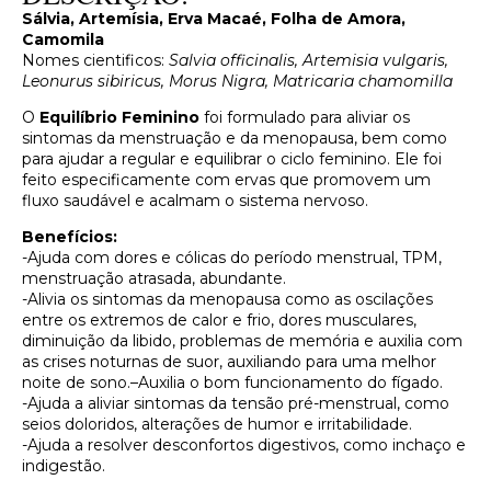
Sálvia, Artemísia, Erva Macaé, Folha de Amora,
Camomila
Nomes cientificos:
Salvia officinalis, Artemisia vulgaris,
Leonurus sibiricus, Morus Nigra, Matricaria chamomilla
O
Equilíbrio Feminino
foi formulado para aliviar os
sintomas da menstruação e da menopausa, bem como
para ajudar a regular e equilibrar o ciclo feminino. Ele foi
feito especificamente com ervas que promovem um
fluxo saudável e acalmam o sistema nervoso.
Benefícios:
-Ajuda com dores e cólicas do período menstrual, TPM,
menstruação atrasada, abundante.
-Alivia os sintomas da menopausa como as oscilações
entre os extremos de calor e frio, dores musculares,
diminuição da libido, problemas de memória e auxilia com
as crises noturnas de suor, auxiliando para uma melhor
noite de sono.–Auxilia o bom funcionamento do fígado.
-Ajuda a aliviar sintomas da tensão pré-menstrual, como
seios doloridos, alterações de humor e irritabilidade.
-Ajuda a resolver desconfortos digestivos, como inchaço e
indigestão.